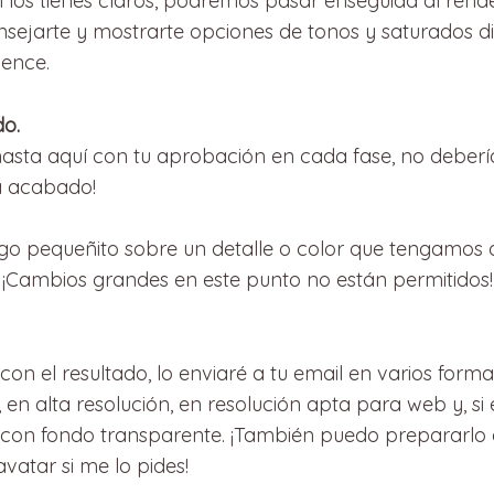
i los tienes claros, podremos pasar enseguida al render
nsejarte y mostrarte opciones de tonos y saturados di
vence.
do.
hasta aquí con tu aprobación en cada fase, no deber
á acabado!
 algo pequeñito sobre un detalle o color que tengamos 
¡Cambios grandes en este punto no están permitidos!
con el resultado, lo enviaré a tu email en varios forma
r, en alta resolución, en resolución apta para web y, si
 con fondo transparente. ¡También puedo prepararlo
atar si me lo pides!