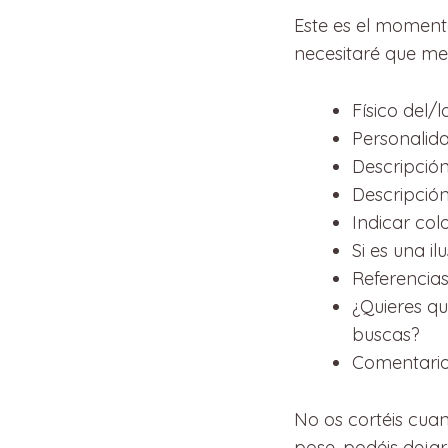
Este es el momento
necesitaré que me 
Físico del/
Personalida
Descripción
Descripción
Indicar colo
Si es una il
Referencias
¿Quieres qu
buscas?
Comentario 
No os cortéis cuan
pose, podéis dejar