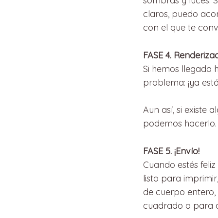
sombras y luces. S
claros, puedo aco
con el que te con
FASE 4. Renderiza
Si hemos llegado 
problema: ¡ya est
Aun así, si existe
podemos hacerlo. 
FASE 5. ¡Envío!
Cuando estés feliz 
listo para imprimi
de cuerpo entero,
cuadrado o para av