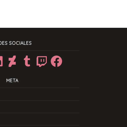
DES SOCIALES
dIn
DeviantArt
Tumblr
Twitch
Facebook
META