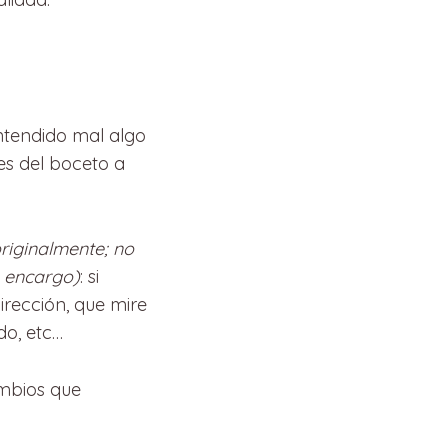
ntendido mal algo
es del boceto a
riginalmente; no
o encargo)
: si
irección, que mire
do, etc…
ambios que