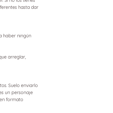
. Si no los tienes
ferentes hasta dar
ía haber ningún
que arreglar,
tos. Suelo enviarlo
 es un personaje
 en formato