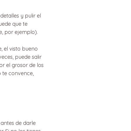
talles y pulir el
uede que te
, por ejemplo).
, el visto bueno
veces, puede salir
r el grosor de los
o te convence,
 antes de darle