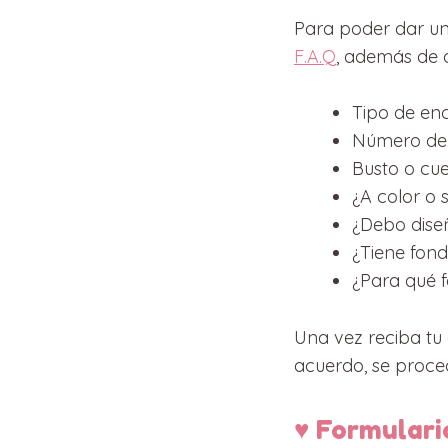
Para poder dar un
F.A.Q
, además de 
Tipo de en
Número de 
Busto o cue
¿A color o s
¿Debo diseñ
¿Tiene fon
¿Para qué f
Una vez reciba tu 
acuerdo, se proce
♥ Formulari