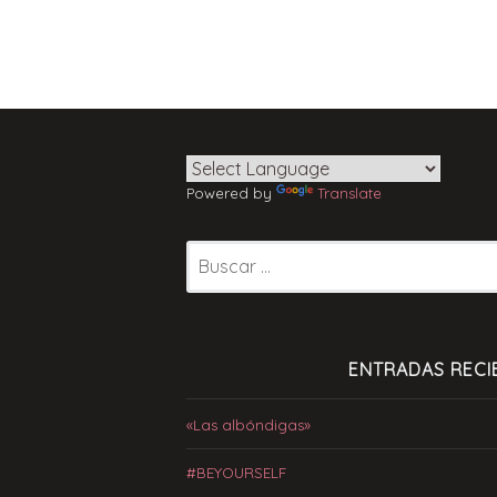
Powered by
Translate
Buscar:
ENTRADAS RECI
«Las albóndigas»
#BEYOURSELF