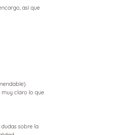
encargo, así que
omendable).
 muy claro lo que
s dudas sobre la
lidad.