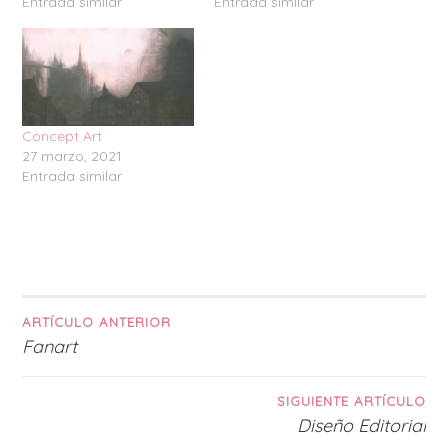
Entrada similar
Entrada similar
Concept Art
27 marzo, 2021
Entrada similar
ARTÍCULO ANTERIOR
Navegación
Fanart
de
SIGUIENTE ARTÍCULO
entradas
Diseño Editorial