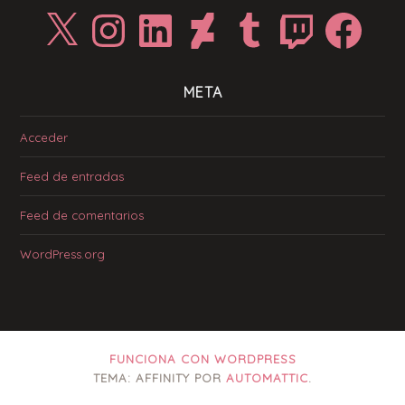
X
Instagram
LinkedIn
DeviantArt
Tumblr
Twitch
Facebook
META
Acceder
Feed de entradas
Feed de comentarios
WordPress.org
FUNCIONA CON WORDPRESS
TEMA: AFFINITY POR
AUTOMATTIC
.