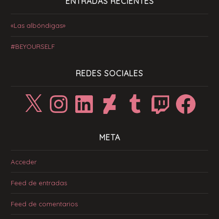
ENTRADAS RECIENTES
«Las albóndigas»
#BEYOURSELF
REDES SOCIALES
X
Instagram
LinkedIn
DeviantArt
Tumblr
Twitch
Facebook
META
Acceder
Feed de entradas
Feed de comentarios