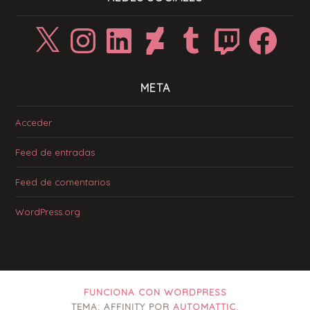
X
Instagram
LinkedIn
DeviantArt
Tumblr
Twitch
Facebook
META
Acceder
Feed de entradas
Feed de comentarios
WordPress.org
FUNCIONA CON WORDPRESS
TEMA: AFFINITY POR
AUTOMATTIC
.