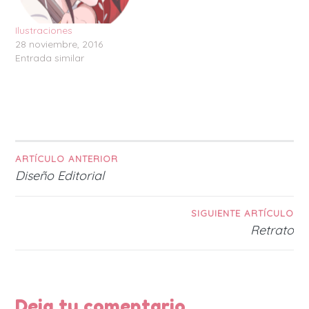
Ilustraciones
28 noviembre, 2016
Entrada similar
ARTÍCULO ANTERIOR
Navegación
Diseño Editorial
de
SIGUIENTE ARTÍCULO
entradas
Retrato
Deja tu comentario