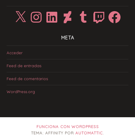
X
Instagram
LinkedIn
DeviantArt
Tumblr
Twitch
Facebook
META
Acceder
Feed de entradas
Feed de comentarios
WordPress.org
FUNCIONA CON WORDPRESS
TEMA: AFFINITY POR
AUTOMATTIC
.