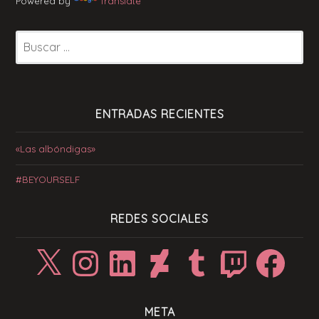
Powered by
Translate
Buscar:
ENTRADAS RECIENTES
«Las albóndigas»
#BEYOURSELF
REDES SOCIALES
X
Instagram
LinkedIn
DeviantArt
Tumblr
Twitch
Facebook
META