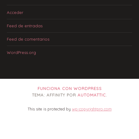
Acceder
Feed de entradas
Feed de comentarios
WordPress.org
FUNCIONA CON WORDPRESS
TEMA: AFFINITY POR
AUTOMATTIC
.
This site is protected by
wp-copyrightpro.com