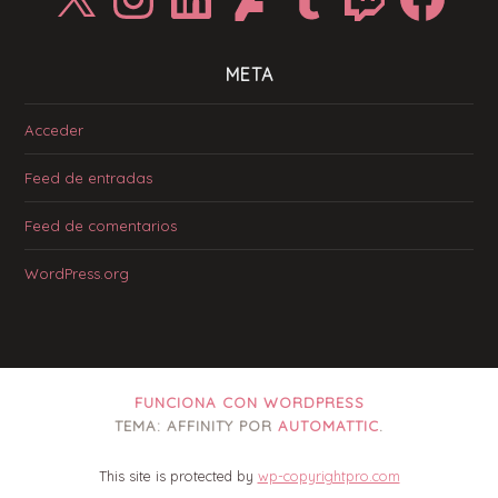
META
Acceder
Feed de entradas
Feed de comentarios
WordPress.org
FUNCIONA CON WORDPRESS
TEMA: AFFINITY POR
AUTOMATTIC
.
This site is protected by
wp-copyrightpro.com