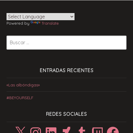
Powered by
Translate
Buscar:
ENTRADAS RECIENTES
«Las albóndigas»
#BEYOURSELF
REDES SOCIALES
X
Instagram
LinkedIn
DeviantArt
Tumblr
Twitch
Facebook