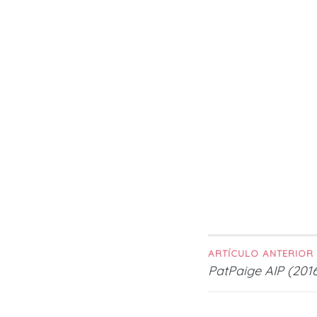
ARTÍCULO ANTERIOR
Navega
PatPaige AIP (201
de