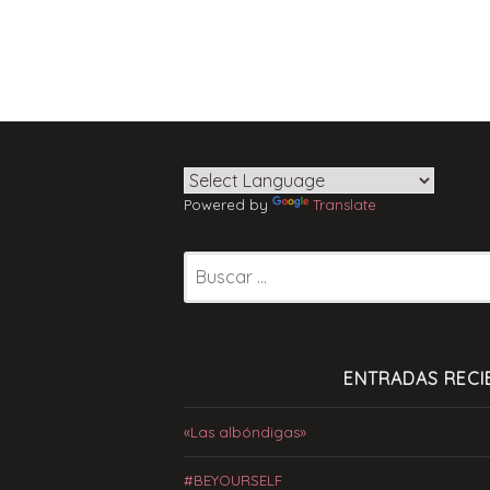
Powered by
Translate
Buscar:
ENTRADAS RECI
«Las albóndigas»
#BEYOURSELF