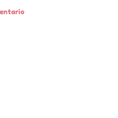
entario
as