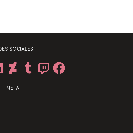
DES SOCIALES
dIn
DeviantArt
Tumblr
Twitch
Facebook
META