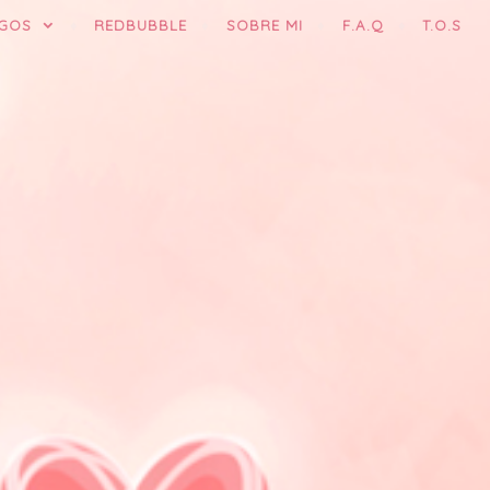
GOS
REDBUBBLE
SOBRE MI
F.A.Q
T.O.S