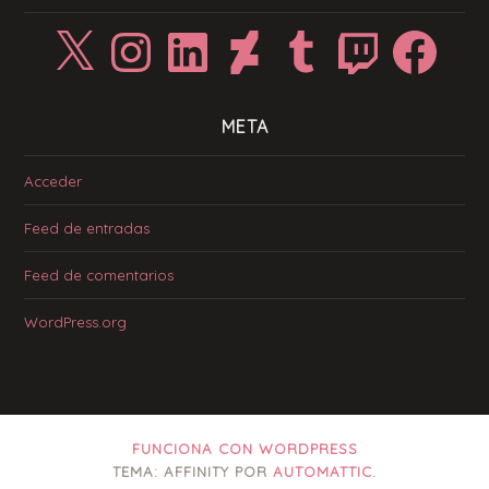
X
Instagram
LinkedIn
DeviantArt
Tumblr
Twitch
Facebook
META
Acceder
Feed de entradas
Feed de comentarios
WordPress.org
FUNCIONA CON WORDPRESS
TEMA: AFFINITY POR
AUTOMATTIC
.