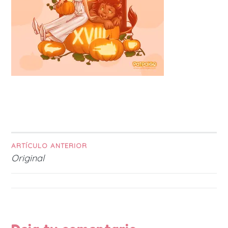
ARTÍCULO ANTERIOR
Navegación
Original
de
entradas