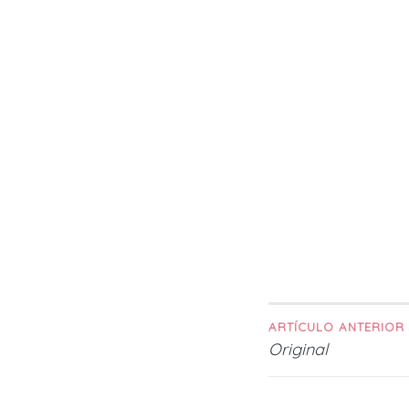
ARTÍCULO ANTERIOR
Navega
Original
de