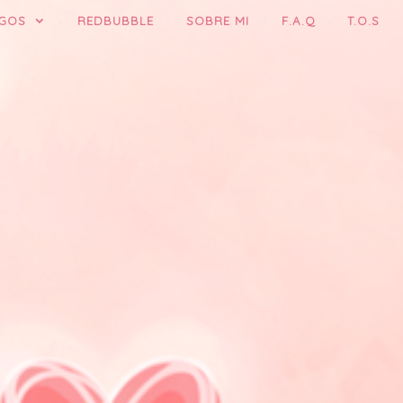
GOS
REDBUBBLE
SOBRE MI
F.A.Q
T.O.S