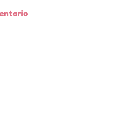
entario
as