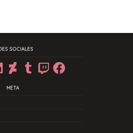
DES SOCIALES
dIn
DeviantArt
Tumblr
Twitch
Facebook
META