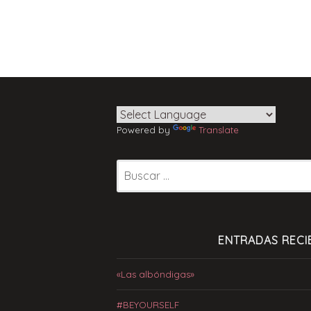
Powered by
Translate
Buscar:
ENTRADAS RECI
«Las albóndigas»
#BEYOURSELF