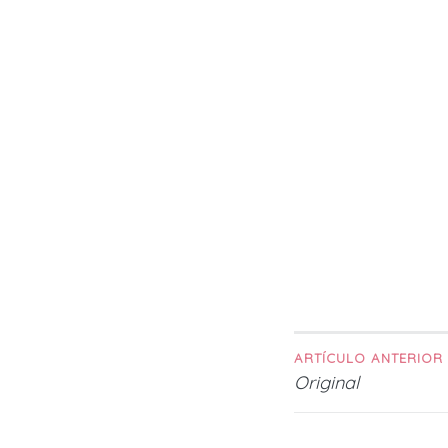
ARTÍCULO ANTERIOR
Navega
Original
de