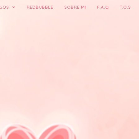
GOS
REDBUBBLE
SOBRE MI
F.A.Q
T.O.S