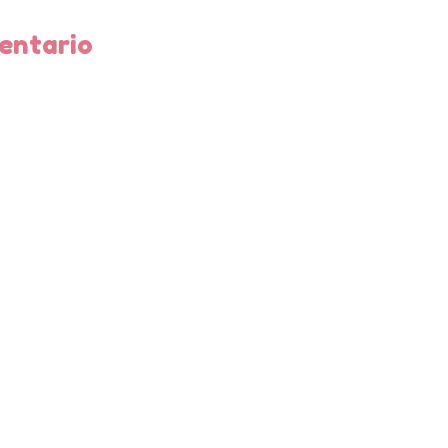
entario
as