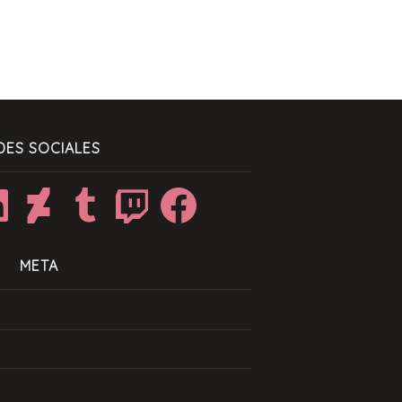
DES SOCIALES
dIn
DeviantArt
Tumblr
Twitch
Facebook
META