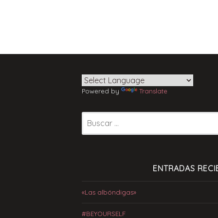
Powered by
Translate
Buscar:
ENTRADAS RECI
«Las albóndigas»
#BEYOURSELF