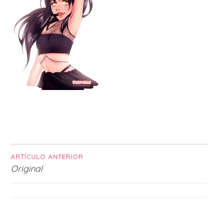
ARTÍCULO ANTERIOR
Navegación
Original
de
entradas