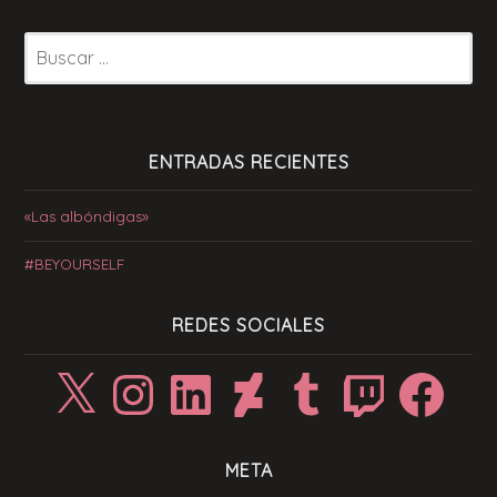
Buscar:
ENTRADAS RECIENTES
«Las albóndigas»
#BEYOURSELF
REDES SOCIALES
X
Instagram
LinkedIn
DeviantArt
Tumblr
Twitch
Facebook
META