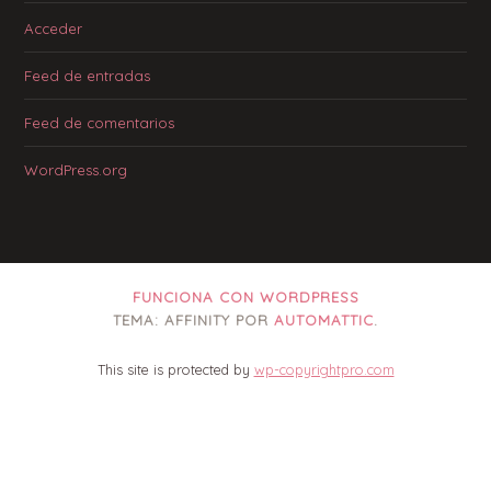
Acceder
Feed de entradas
Feed de comentarios
WordPress.org
FUNCIONA CON WORDPRESS
TEMA: AFFINITY POR
AUTOMATTIC
.
This site is protected by
wp-copyrightpro.com