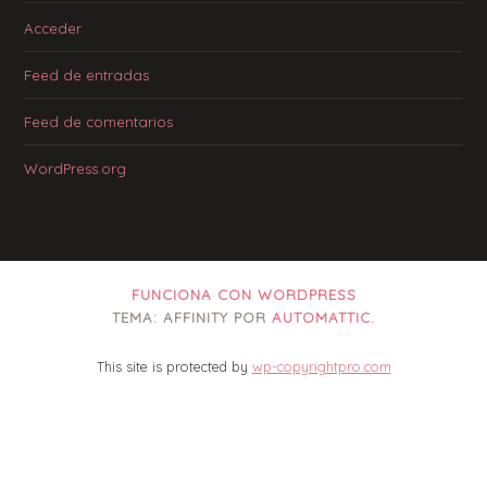
Acceder
Feed de entradas
Feed de comentarios
WordPress.org
FUNCIONA CON WORDPRESS
TEMA: AFFINITY POR
AUTOMATTIC
.
This site is protected by
wp-copyrightpro.com