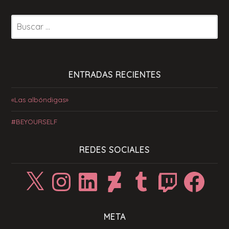
Buscar:
ENTRADAS RECIENTES
«Las albóndigas»
#BEYOURSELF
REDES SOCIALES
X
Instagram
LinkedIn
DeviantArt
Tumblr
Twitch
Facebook
META