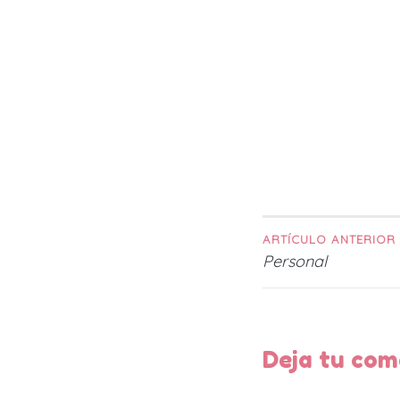
ARTÍCULO ANTERIOR
Navega
Personal
de
Deja tu com
entrad