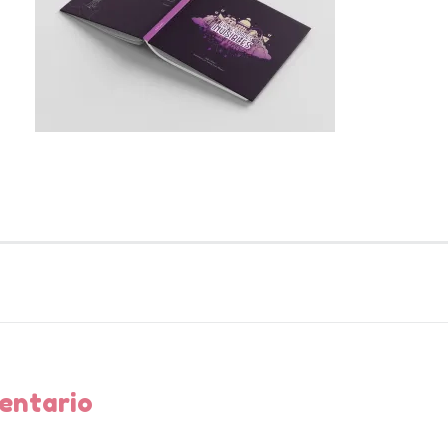
ción
entario
as