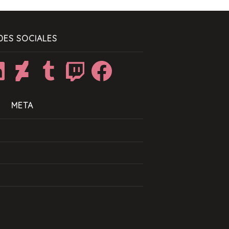
DES SOCIALES
dIn
DeviantArt
Tumblr
Twitch
Facebook
META