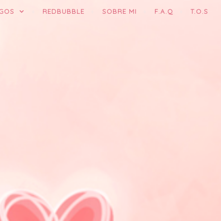
GOS
REDBUBBLE
SOBRE MI
F.A.Q
T.O.S