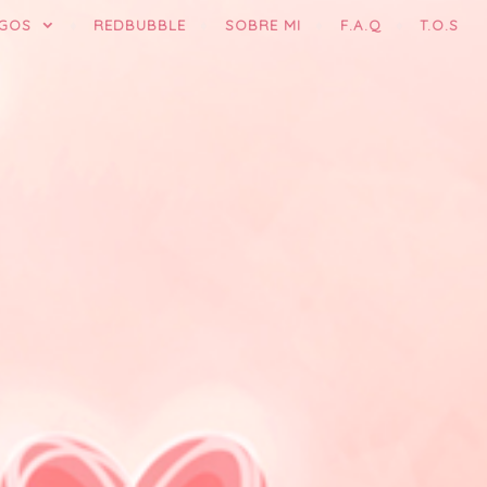
GOS
REDBUBBLE
SOBRE MI
F.A.Q
T.O.S