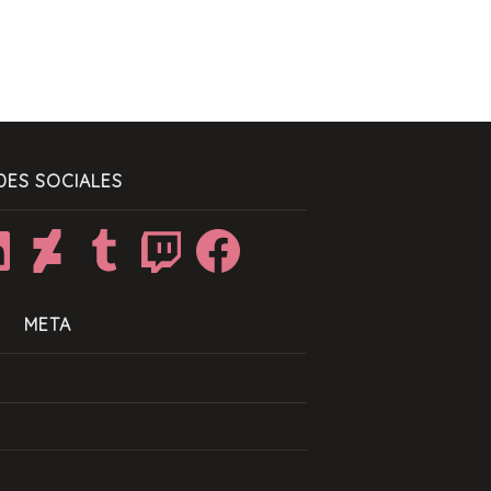
DES SOCIALES
dIn
DeviantArt
Tumblr
Twitch
Facebook
META